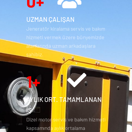
0
+
UZMAN ÇALIŞAN
Jeneratör kiralama servis ve bakım
hizmeti vermek üzere bünyemizde
alanlarında uzman arkadaşlara
sahibiz.
1
+
AYLIK ORT. TAMAMLANAN
İŞ
Dizel motor servis ve bakım hizmeti
kapsamında aylık ortalama