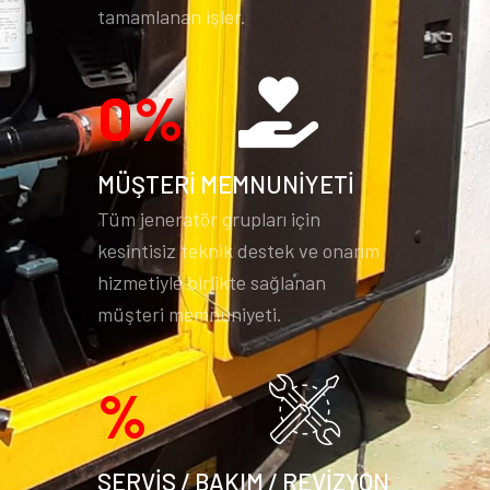
tamamlanan işler.
0
%
MÜŞTERİ MEMNUNİYETİ
Tüm jeneratör grupları için
kesintisiz teknik destek ve onarım
hizmetiyle birlikte sağlanan
müşteri memnuniyeti.
%
SERVİS / BAKIM / REVİZYON