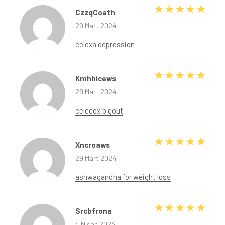
5 üze
CzzqCoath
29 Mart 2024
celexa depression
5 üze
Kmhhicews
29 Mart 2024
celecoxib gout
5 üze
Xncroaws
29 Mart 2024
ashwagandha for weight loss
5 üze
Srcbfrona
4 Nisan 2024