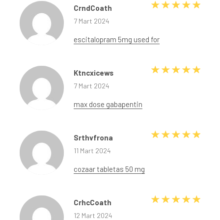
5 üze
CrndCoath
7 Mart 2024
escitalopram 5mg used for
5 üze
Ktncxicews
7 Mart 2024
max dose gabapentin
5 üze
Srthvfrona
11 Mart 2024
cozaar tabletas 50 mg
5 üze
CrhcCoath
12 Mart 2024