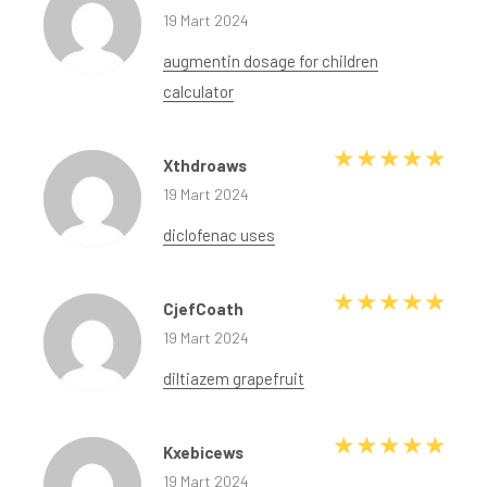
19 Mart 2024
augmentin dosage for children
calculator
5 üze
Xthdroaws
19 Mart 2024
diclofenac uses
5 üze
CjefCoath
19 Mart 2024
diltiazem grapefruit
5 üze
Kxebicews
19 Mart 2024