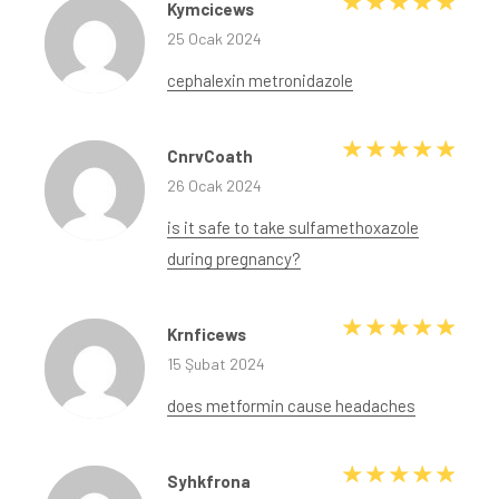
5 üze
Kymcicews
25 Ocak 2024
cephalexin metronidazole
5 üze
CnrvCoath
26 Ocak 2024
is it safe to take sulfamethoxazole
during pregnancy?
5 üze
Krnficews
15 Şubat 2024
does metformin cause headaches
5 üze
Syhkfrona