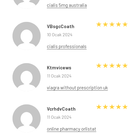
cialis 5mg australia
5 üze
VBsgcCoath
10 Ocak 2024
cialis professionals
5 üze
Ktmvicews
11 Ocak 2024
viagra without prescription uk
5 üze
VcrhdvCoath
11 Ocak 2024
online pharmacy orlistat