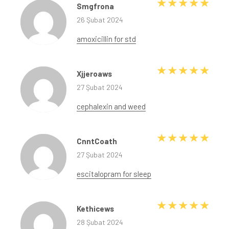
5 üze
Smgfrona
26 Şubat 2024
amoxicillin for std
5 üze
Xjjeroaws
27 Şubat 2024
cephalexin and weed
5 üze
CnntCoath
27 Şubat 2024
escitalopram for sleep
5 üze
Kethicews
28 Şubat 2024