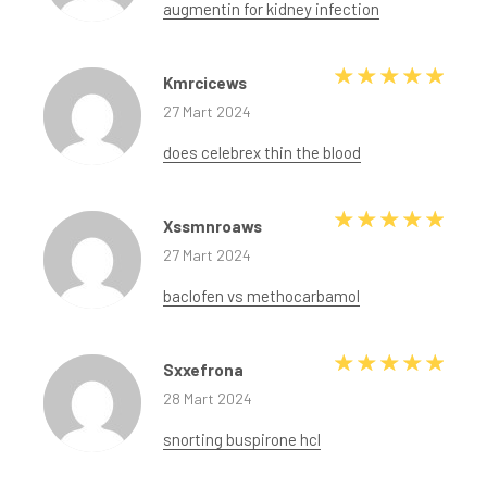
augmentin for kidney infection
5 üze
Kmrcicews
27 Mart 2024
does celebrex thin the blood
5 üze
Xssmnroaws
27 Mart 2024
baclofen vs methocarbamol
5 üze
Sxxefrona
28 Mart 2024
snorting buspirone hcl