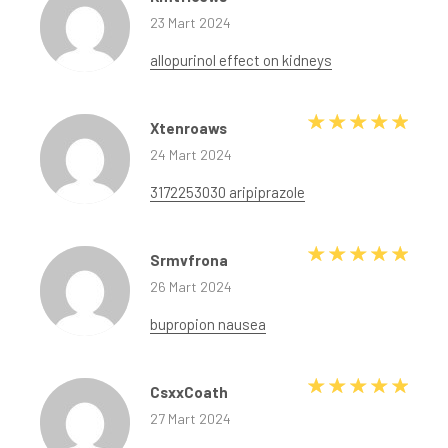
23 Mart 2024
allopurinol effect on kidneys
5 üze
Xtenroaws
24 Mart 2024
3172253030 aripiprazole
5 üze
Srmvfrona
26 Mart 2024
bupropion nausea
5 üze
CsxxCoath
27 Mart 2024