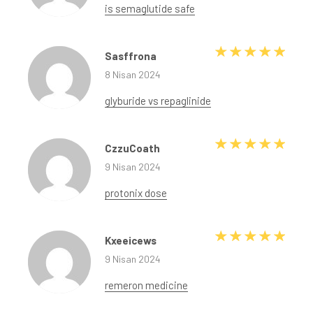
is semaglutide safe
5 üze
Sasffrona
8 Nisan 2024
glyburide vs repaglinide
5 üze
CzzuCoath
9 Nisan 2024
protonix dose
5 üze
Kxeeicews
9 Nisan 2024
remeron medicine