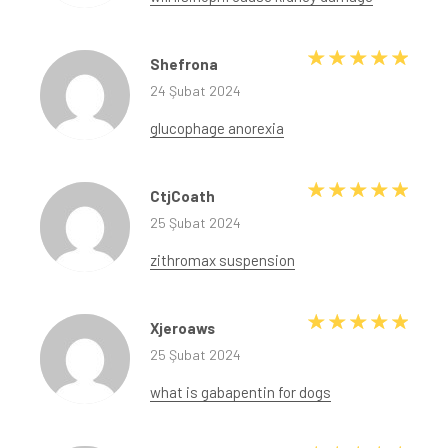
5 üze
Shefrona
24 Şubat 2024
glucophage anorexia
5 üze
CtjCoath
25 Şubat 2024
zithromax suspension
5 üze
Xjeroaws
25 Şubat 2024
what is gabapentin for dogs