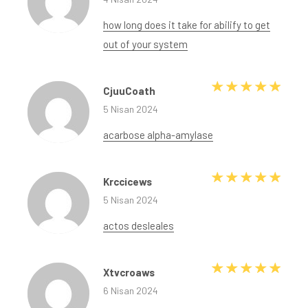
how long does it take for abilify to get
out of your system
5 üze
CjuuCoath
5 Nisan 2024
acarbose alpha-amylase
5 üze
Krccicews
5 Nisan 2024
actos desleales
5 üze
Xtvcroaws
6 Nisan 2024