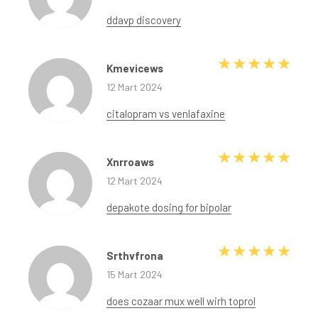
ddavp discovery
5 üze
Kmevicews
12 Mart 2024
citalopram vs venlafaxine
5 üze
Xnrroaws
12 Mart 2024
depakote dosing for bipolar
5 üze
Srthvfrona
15 Mart 2024
does cozaar mux well wirh toprol