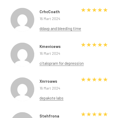
5 üze
CrhcCoath
16 Mart 2024
ddavp and bleeding time
5 üze
Kmevicews
16 Mart 2024
citalopram for depression
5 üze
Xnrroaws
16 Mart 2024
depakote labs
5 üze
Stehfrona