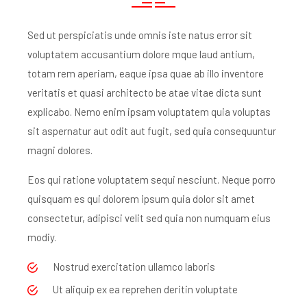
Sed ut perspiciatis unde omnis iste natus error sit
voluptatem accusantium dolore mque laud antium,
totam rem aperiam, eaque ipsa quae ab illo inventore
veritatis et quasi architecto be atae vitae dicta sunt
explicabo. Nemo enim ipsam voluptatem quia voluptas
sit aspernatur aut odit aut fugit, sed quia consequuntur
magni dolores.
Eos qui ratione voluptatem sequi nesciunt. Neque porro
quisquam es qui dolorem ipsum quia dolor sit amet
consectetur, adipisci velit sed quia non numquam eius
modiy.
Nostrud exercitation ullamco laboris
Ut aliquip ex ea reprehen deritin voluptate