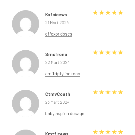
5 üze
Kxfcicews
21 Mart 2024
effexor doses
5 üze
Srncfrona
22 Mart 2024
amitriptyline moa
5 üze
CtmvCoath
23 Mart 2024
baby aspirin dosage
5 üze
Kmtficews