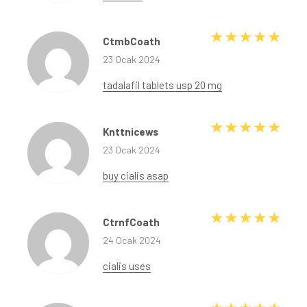
5 üze
CtmbCoath
23 Ocak 2024
tadalafil tablets usp 20 mg
5 üze
Knttnicews
23 Ocak 2024
buy cialis asap
5 üze
CtrnfCoath
24 Ocak 2024
cialis uses