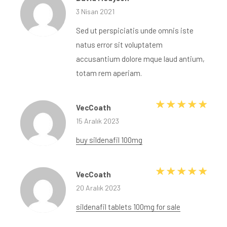
3 Nisan 2021
Sed ut perspiciatis unde omnis iste
natus error sit voluptatem
accusantium dolore mque laud antium,
totam rem aperiam.
5 üze
VecCoath
15 Aralık 2023
buy sildenafil 100mg
5 üze
VecCoath
20 Aralık 2023
sildenafil tablets 100mg for sale