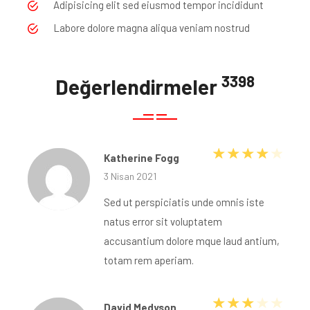
Adipisicing elit sed eiusmod tempor incididunt
Labore dolore magna aliqua veniam nostrud
3398
Değerlendirmeler
5 üzerin
Katherine Fogg
3 Nisan 2021
Sed ut perspiciatis unde omnis iste
natus error sit voluptatem
accusantium dolore mque laud antium,
totam rem aperiam.
5 üzerinden
David Medyson