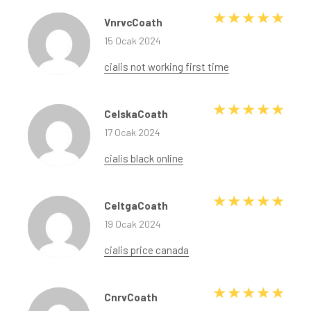
5 üze
VnrvcCoath
15 Ocak 2024
cialis not working first time
5 üze
CelskaCoath
17 Ocak 2024
cialis black online
5 üze
CeltgaCoath
19 Ocak 2024
cialis price canada
5 üze
CnrvCoath