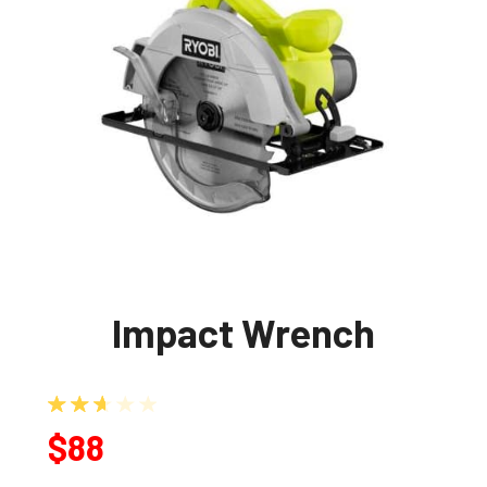
Impact Wrench
3395
müşteri puanına dayanarak 5 üzerinden
$
88