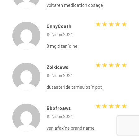
voltaren medication dosage
5 üze
CnnyCoath
18 Nisan 2024
8 mg tizanidine
5 üze
Zolkicews
18 Nisan 2024
dutasteride tamsulosin ppt
5 üze
Bbbfroaws
18 Nisan 2024
venlafaxine brand name