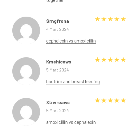
together
5 üze
Srngfrona
4 Mart 2024
cephalexin vs amoxicillin
5 üze
Kmehicews
5 Mart 2024
bactrim and breastfeeding
5 üze
Xtnvroaws
5 Mart 2024
amoxicillin vs cephalexin