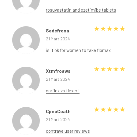
rosuvastatin and ezetimibe tablets
5 üze
Sedcfrona
21 Mart 2024
is it ok for women to take flomax
5 üze
Xtmfroaws
21 Mart 2024
norflex vs flexeril
5 üze
CjmoCoath
21 Mart 2024
contrave user reviews