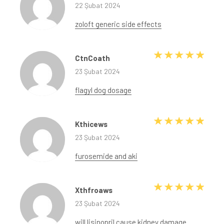
22 Şubat 2024
zoloft generic side effects
5 üze
CtnCoath
23 Şubat 2024
flagyl dog dosage
5 üze
Kthicews
23 Şubat 2024
furosemide and aki
5 üze
Xthfroaws
23 Şubat 2024
will lisinopril cause kidney damage