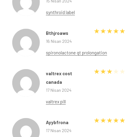
15 Nisan 2024
synthroid label
5 üze
Bthjroaws
16 Nisan 2024
spironolactone qt prolongation
5 üzerinden
valtrex cost
canada
17 Nisan 2024
valtrex pill
5 üze
Ayybfrona
17 Nisan 2024