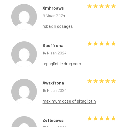
5 üze
Xmhroaws
9 Nisan 2024
robaxin dosages
5 üze
Sasffrona
14 Nisan 2024
repaglinide drug.com
5 üze
Awsxfrona
15 Nisan 2024
maximum dose of sitagliptin
5 üze
Zefbicews