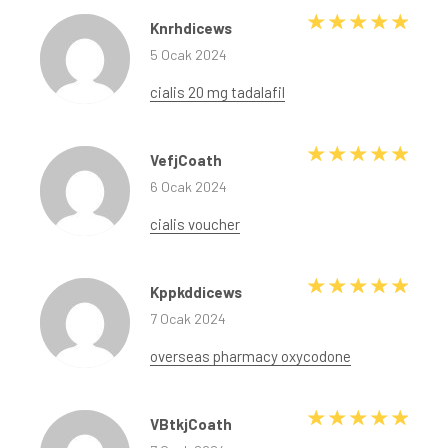
5 üze
Knrhdicews
5 Ocak 2024
cialis 20 mg tadalafil
5 üze
VefjCoath
6 Ocak 2024
cialis voucher
5 üze
Kppkddicews
7 Ocak 2024
overseas pharmacy oxycodone
5 üze
VBtkjCoath