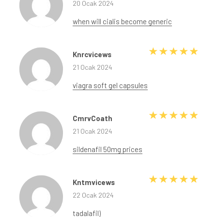
20 Ocak 2024
when will cialis become generic
5 üze
Knrcvicews
21 Ocak 2024
viagra soft gel capsules
5 üze
CmrvCoath
21 Ocak 2024
sildenafil 50mg prices
5 üze
Kntmvicews
22 Ocak 2024
tadalafil)