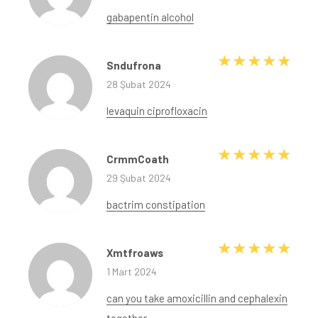
gabapentin alcohol
5 üze
Sndufrona
28 Şubat 2024
levaquin ciprofloxacin
5 üze
CrmmCoath
29 Şubat 2024
bactrim constipation
5 üze
Xmtfroaws
1 Mart 2024
can you take amoxicillin and cephalexin