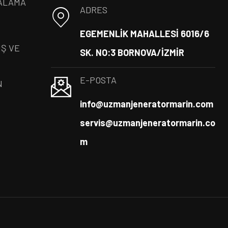
ALAMA
ADRES
EGEMENLİK MAHALLESİ 6016/6
IŞ VE
SK. NO:3 BORNOVA/İZMİR
E-POSTA
N
info@uzmanjeneratormarin.com
servis@uzmanjeneratormarin.co
m