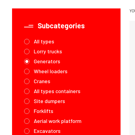
YO
Subcategories
All types
Lorry trucks
Generators
Wheel loaders
Cranes
All types containers
Site dumpers
Forklifts
Aerial work platform
Excavators