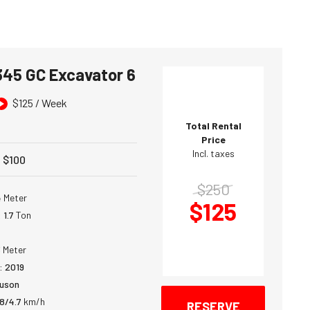
 345 GC Excavator 6
$
125
/ Week
Total Rental
Price
Incl. taxes
:
$
100
$
250
4
Meter
$
125
:
1.7
Ton
3
Meter
:
2019
uson
.8/4.7
km/h
RESERVE