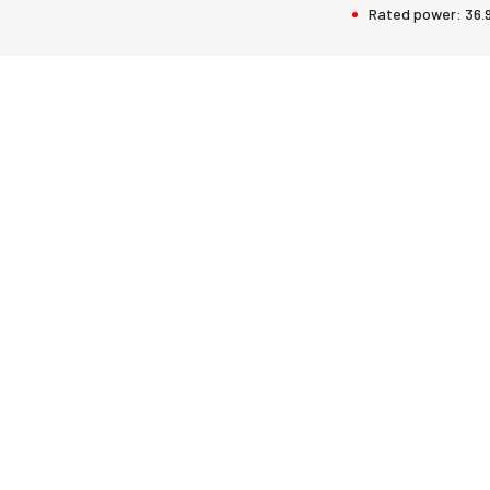
Rated power:
36.