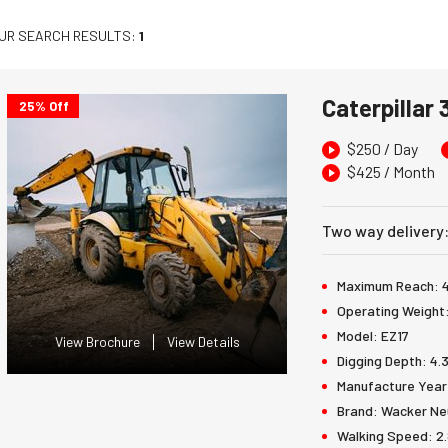
UR SEARCH RESULTS:
1
Caterpillar
25% Off
$
250
/ Day
$
425
/ Month
Two way delivery
Maximum Reach:
Operating Weight
Model:
EZ17
View Brochure
View Details
Digging Depth:
4.
Manufacture Year
Brand:
Wacker Ne
Walking Speed:
2